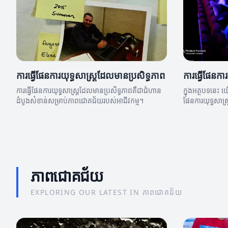
ការធ្វើផែនការយុទ្ធសាស្ត្រដែលមានប្រសិទ្ធភាព
ការធ្វើផែនការ
ការធ្វើផែនការយុទ្ធសាស្ត្រដែលមានប្រសិទ្ធភាពគឺជាជំហាន
ក្នុងអត្ថបទនេះ យើ
ដំបូងសំខាន់សម្រាប់ភាពជោគជ័យរបស់អាជីវកម្ម។
ផែនការយុទ្ធសាស្ត
ភាពជោគជ័យ
EXPLORING OUR LATEST IN ភាពជោគជ័យ