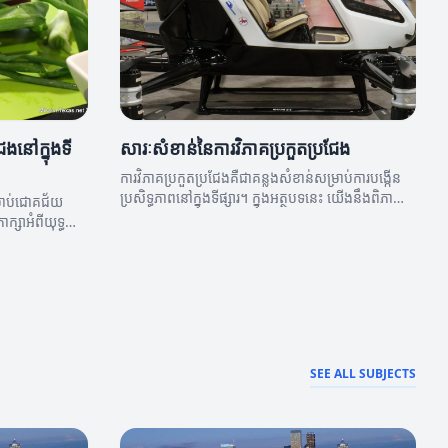
ជែងនៅក្នុងទី
សារៈសំខាន់នៃការវិភាគប្រកួតប្រជែង
ការវិភាគប្រកួតប្រជែងគឺជាគន្លងសំខាន់សម្រាប់ការបង្កើន
ប្រសិទ្ធភាពនៅក្នុងទីផ្សារ។ ក្នុងអត្ថបទនេះ យើងនឹងពិភាក្សា
្រាប់ជោគជ័យ
អំពីសារៈសំខាន់នៃការវិភាគប្រកួតប្រជែង។
ក្សាអំពីយុទ្ធ
រកួតប្រជែង។
SEE ALL SUBJECTS