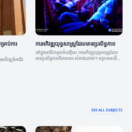
្រាប់ការ
ការអភិវឌ្ឍយុទ្ធសាស្ត្រដែលមានប្រសិទ្ធភាព
នៅក្នុងអាជីវកម្មសម័យថ្មីនេះ ការអភិវឌ្ឍយុទ្ធសាស្ត្រដែល
មានប្រសិទ្ធភាពគឺមានសារៈសំខាន់ណាស់។ អត្ថបទនេះនឹង
រអភិវឌ្ឍន៍អាជីវ
បង្ហាញពីវិធីសាស្ត្រដើម្បីបង្កើតយុទ្ធសាស្ត្រដែលអាចជួយឲ្យ
អ្នកអភិវឌ្ឍនិងនាំឲ្យអាជីវកម្មរបស់អ្នកមានភាពជោគជ័យ។
SEE ALL SUBJECTS