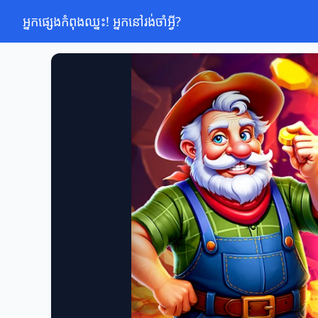
អ្នកផ្សេងកំពុងឈ្នះ! អ្នកនៅរង់ចាំអ្វី?
អ្នកផ្សេងកំពុងឈ្នះ! អ្នកនៅរង់ចាំអ្វី?