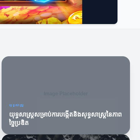
យុទ្ធសាស្ត្រ
យុទ្ធសាស្ត្រសម្រាប់ការបង្កើតនិងសុទ្ធសាស្ត្រនៃភាព
ច្នៃប្រឌិត