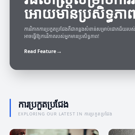
អោយមានប្រសិទ្ធភា
ការវិភាគការប្រកួតប្រជែងគឺជាគន្លងសំខាន់សម្រាប់ជោគជ័យរបស់អ
អាចធ្វើឱ្យការវិភាគរបស់អ្នកមានប្រសិទ្ធភាព!
→
Read Feature
ការប្រកួតប្រជែង
EXPLORING OUR LATEST IN ការប្រកួតប្រជែង