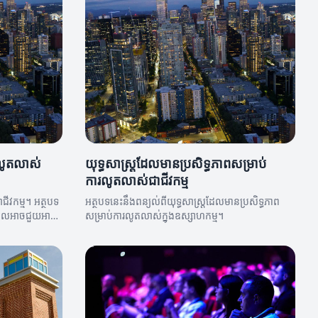
ារលូតលាស់
យុទ្ធសាស្ត្រដែលមានប្រសិទ្ធភាពសម្រាប់
ការលូតលាស់ជាជីវកម្ម
ីវកម្ម។ អត្ថបទ
អត្ថបទនេះនឹងពន្យល់ពីយុទ្ធសាស្ត្រដែលមានប្រសិទ្ធភាព
្រដែលអាចជួយអាជីវ
សម្រាប់ការលូតលាស់ក្នុងឧស្សាហកម្ម។