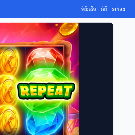
ទំព័រដើម
អំពី
ទាក់ទង