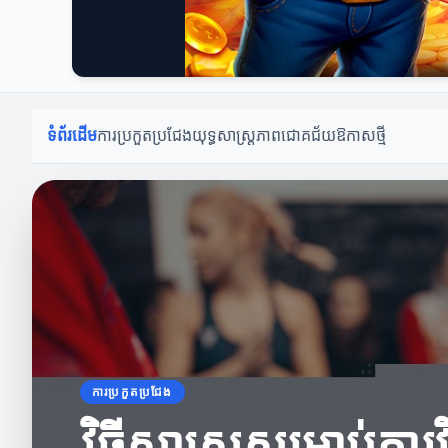
ទំព័រដើម
ការប្រកួតប្រជែង
យុទ្ធសាស្ត្រ
ភាពជោគជ័យ
ឱកាសថ្មី
ការប្រកួតប្រជែង
វិធីសាស្ត្រសម្រាប់កា