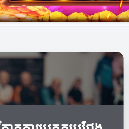
រវិភាគការប្រកួតប្រជែង