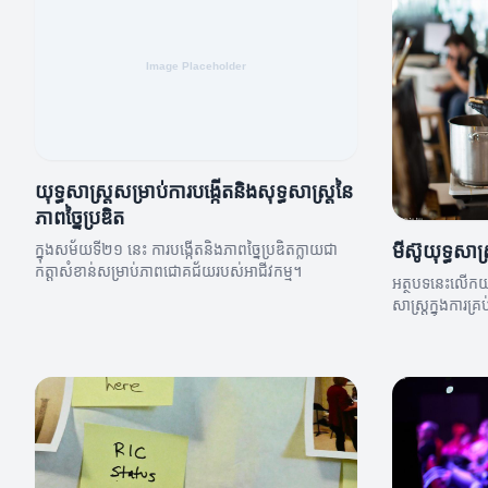
យុទ្ធសាស្ត្រសម្រាប់ការបង្កើតនិងសុទ្ធសាស្ត្រនៃ
ភាពច្នៃប្រឌិត
មីស៊ូយុទ្ធសាស្
ក្នុងសម័យទី២១ នេះ ការបង្កើតនិងភាពច្នៃប្រឌិតក្លាយជា
កត្តាសំខាន់សម្រាប់ភាពជោគជ័យរបស់អាជីវកម្ម។
អត្ថបទនេះលើកយក
សាស្ត្រក្នុងការគ
ទៅមុខយ៉ាងមានប្