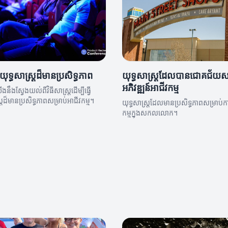
យុទ្ធសាស្ត្រដ៏មានប្រសិទ្ធភាព
យុទ្ធសាស្ត្រដែលបានជោគជ័យសម
អភិវឌ្ឍន៍អាជីវកម្ម
ងនឹងស្វែងយល់ពីវិធីសាស្ត្រដើម្បីធ្វើ
្រដ៏មានប្រសិទ្ធភាពសម្រាប់អាជីវកម្ម។
យុទ្ធសាស្ត្រដែលមានប្រសិទ្ធភាពសម្រាប់កា
កម្មក្នុងសកលលោក។