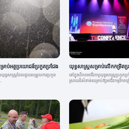
ម្រាប់អត្ថប្រយោជន៍ប្រកួតប្រជែង
យុទ្ធសាស្ត្រ​សម្រាប់​លើក​កម្រិត​ប
ងយុទ្ធសាស្ត្រដែលជួយសម្រួលការប្រកួត
នៅក្នុងពិភពអាជីវកម្មយុទ្ធសាស្ត្រប្រកួត
..
ស្រាយដ៏សំខាន់សម្រាប់ឱ្យអាជីវកម្មរីកចម