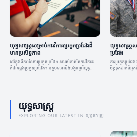
យុទ្ធសាស្ត្រសម្រាប់ការវិភាគប្រកួតប្រជែងដ៏
យុទ្ធសាស្ត្រ
មានប្រសិទ្ធភាព
ប្រជែង
នៅក្នុងពិភពនៃការប្រកួតប្រជែង សារសំខាន់នៃការវិភាគ
ការប្រកួតប្រជ
គឺជាគន្លងប្រកួតប្រជែង។ អត្ថបទនេះនឹងបង្ហាញពីយុទ្ធ
ចិត្តទុកដាក់ពីអ្
សាស្ត្រដែលអាចធ្វើឲ្យអ្នកមានអត្ថប្រយោជន៍ពេលអនុវត្តការ
ដឹងនិងវត្តមាននៅក
វិភាគប្រកួតប្រជែង។
ពិភាក្សាអំពីយុទ
ប្រយោជន៍ប្រកួត
យុទ្ធសាស្ត្រ
EXPLORING OUR LATEST IN យុទ្ធសាស្ត្រ