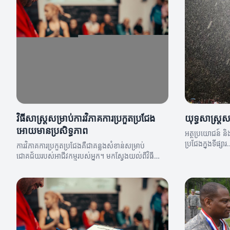
វិធីសាស្ត្រសម្រាប់ការវិភាគការប្រកួតប្រជែង
យុទ្ធសាស្រ្តស
អោយមានប្រសិទ្ធភាព
អត្ថប្រយោជន៍ និ
ប្រជែងក្នុងទីផ្សារ.
ការវិភាគការប្រកួតប្រជែងគឺជាគន្លងសំខាន់សម្រាប់
ជោគជ័យរបស់អាជីវកម្មរបស់អ្នក។ មកស្វែងយល់ពីវិធី
សាស្ត្រដែលអាចធ្វើឱ្យការវិភាគរបស់អ្នកមានប្រសិទ្ធភាព!