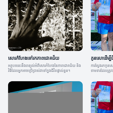
សោរកំហែងទៅរកភាពជោគជ័យ
កូនសោដើម្បី
អត្ថបទនេះនឹងពន្យល់អំពីសោរកំហែងនៃភាពជោគជ័យ និង
ការស្វែងរកកូនស
វិធីដែលអ្នកអាចប្រើប្រាស់វាទៅក្នុងជីវិតផ្ទាល់ខ្លួន។
ទាមទារដែលត្រូ
អត្ថបទនេះនឹងស