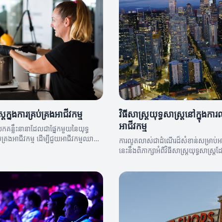
ត្រក្នុងការគ្រប់គ្រងអាជីវកម្ម
វិធីសាស្ត្រយុទ្ធសាស្ត្រនៅក្នុងក
អាជីវកម្ម
គន្លឹះនានាដែលជាផ្នែកមួយនៃយុទ្ធ
្រប់គ្រងអាជីវកម្ម ដើម្បីជួយអាជីវកម្មឈាន
ការលូតលាស់ជាដំណើរដ៏សំខាន់សម្រាប់អាជ
រសិទ្ធភាព។
នេះនឹងពិភាក្សាអំពីវិធីសាស្ត្រយុទ្ធសាស្ត
កម្មកើនឡើងបាន។