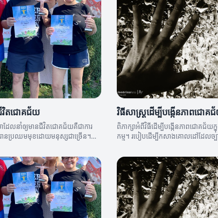
ជីវិតជោគជ័យ
វិធីសាស្ត្រដើម្បីបង្កើនភាពជោគជ
ោដែលនាំឲ្យមានជីវិតជោគជ័យគឺជាការ
ពិភាក្សាអំពីវិធីដើម្បីបង្កើនភាពជោគជ័យក្ន
វបានប្រឈមមុខដោយមនុស្សជាច្រើន។
កម្ម។ របៀបដើម្បីកសាងគោលដៅដែលច្ប
្វែងយល់អំពីកូនសោនៃភាពជោគជ័យ។
យុទ្ធសាស្ត្រដែលមានប្រសិទ្ធភាព។