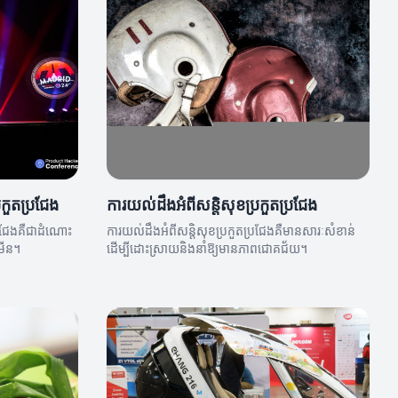
្រកួតប្រជែង
ការយល់ដឹងអំពីសន្តិសុខប្រកួតប្រជែង
ប្រជែងគឺជាដំណោះ
ការយល់ដឹងអំពីសន្តិសុខប្រកួតប្រជែងគឺមានសារៈសំខាន់
្រើន។
ដើម្បីដោះស្រាយនិងនាំឱ្យមានភាពជោគជ័យ។