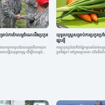
សម្រាប់ការកែលម្អចំណេះដឹងប្រកួត
យុទ្ធសាស្ត្រសម្រាប់ការប្រកួតប្រ
ផ្សារថ្មី
ែងជាសកម្មភាពមួយដែលបម្រុងនឹងការយក
ការប្រកួតប្រជែងគឺជាផ្នែកមួយសំខាន់សម
នកដែលបង្កើតយុទ្ធសាស្ត្រ ដើម្បីកែលម្អចំណេះ
ក្នុងទីផ្សារ។ នៅក្នុងអត្ថបទនេះ យើងនឹងពិភា
្នុងទីផ្សារ។ នៅក្នុងអត្ថបទនេះ យើងនឹង
សាស្ត្រដែលអាចជួយអ្នកឲ្យឈ្នះក្នុងការប្
្ធសាស្ត្រដែលអាចជួយឱ្យអ្នកទទួលបានអត្ថ
ប្រជែង។