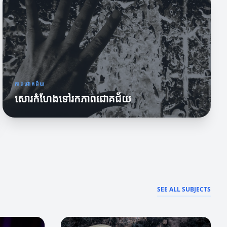
ភាពជោគជ័យ
សោរកំហែងទៅរកភាពជោគជ័យ
SEE ALL SUBJECTS