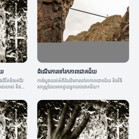
័យ
ដំណើរការទៅរកភាពជោគជ័យ
ុងជីវិតនិងអាជីវ
ការស្វែងយល់អំពីដំណើរការទៅរកភាពជោគជ័យ និងវិធី
ាស់លាស់ និង
សាស្រ្តដែលអាចជួយអ្នកដល់ជោគជ័យ។