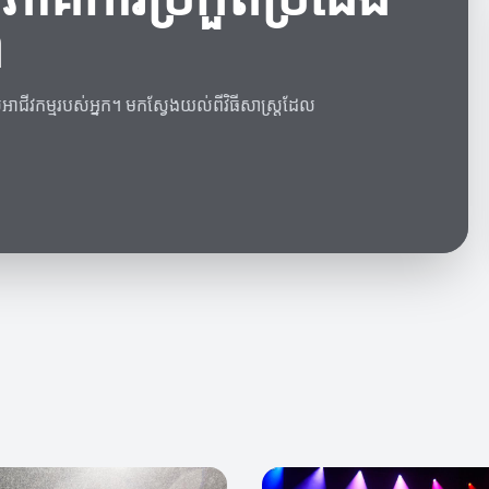
ព
ាជីវកម្មរបស់អ្នក។ មកស្វែងយល់ពីវិធីសាស្ត្រដែល