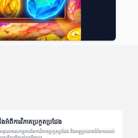
ងអំពីការវិភាគប្រកួតប្រជែង
ងអនុលោមសកម្មភាពនៃការវិភាគប្រកួតប្រជែង និងអត្ថប្រយោជន៍នៃការយល់
ំពុងកើតឡើងនៅក្នុងទីផ្សារ។