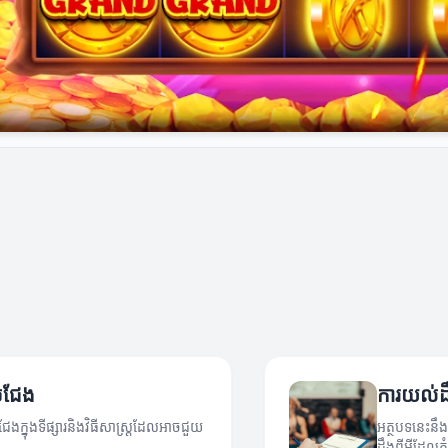
រជែង
ការយល់ដឹ
ែងក្នុងទីផ្សារនិងវិធីសាស្ត្រដែលអាចជួយ
អត្ថបទនេះនឹ
ដឹងពីអ្វីដែលក