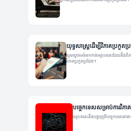
យុទ្ធសាស្ត្រដើម្បីវិភាគប្រកួតប
សូមស្វាគមន៍មកកាន់អត្ថបទនេះដែលនឹងពិភាក្
វិភាគប្រកួតប្រជែង។
បច្ចេកទេសសម្រាប់ការវិភាគ
អត្ថបទនេះនឹងបង្ហាញពីបច្ចេកទេសនានាសម្