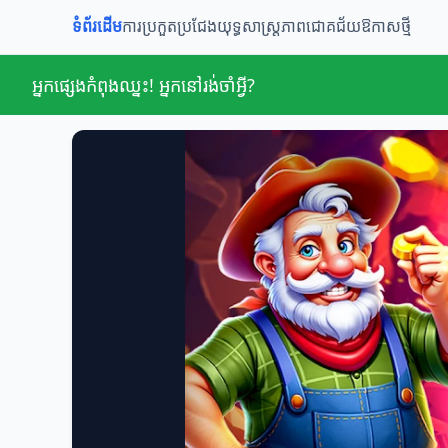
ទំព័រដើម
ការប្រកួតប្រជែង
យុទ្ធសាស្ត្រ
ភាពជោគជ័យ
ឱកាសថ្មី
អ្នកផ្សេងកំពុងឈ្នះ! អ្នកនៅរង់ចាំអ្វី?