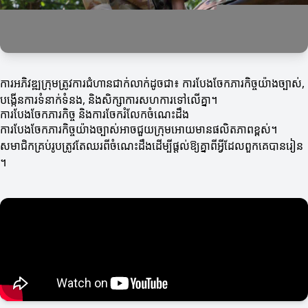
ការអភិវឌ្ឍក្រុមត្រូវការជំហានជាក់លាក់ដូចជា៖ ការបែងចែកភារកិច្ចយ៉ាងច្បាស់,
បង្កើនការទំនាក់ទំនង, និងសិក្សាការសហការទៅលើគ្នា។
ការបែងចែកភារកិច្ច និងការចែករំលែកចំណេះដឹង
ការបែងចែកភារកិច្ចយ៉ាងច្បាស់អាចជួយក្រុមអោយមានផលិតភាពខ្ពស់។
សមាជិកគ្រប់រូបត្រូវតែឈរពីចំណេះដឹងដើម្បីផ្តល់ឱ្យគ្នាពីអ្វីដែលពួកគេបានរៀន
។