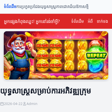
ទំព័រដើម
ការប្រកួតប្រជែង
យុទ្ធសាស្ត្រ
ភាពជោគជ័យ
ឱកាសថ្មី
អ្នកផ្សេងកំពុងឈ្នះ! អ្នកនៅរង់ចាំអ្វី?
ទំព័រដើម
អំពី
ទាក់ទង
យុទ្ធសាស្ត្រសម្រាប់ការអភិវឌ្ឍក្រុម
2026-04-22
Admin