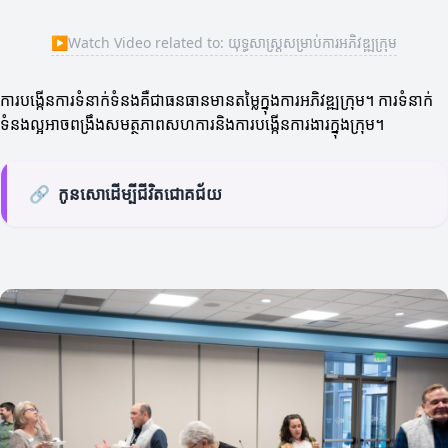
▶
Watch Video related to: យុទ្ធសាស្ត្រសម្រាប់ការអភិវឌ្ឍក្រុម
ការបង្កើនការទំនាក់ទំនងគឺជាធនធានមានតម្លៃក្នុងការអភិវឌ្ឍក្រុម។ ការទំនាក់
ទំនងល្អអាចពង្រឹងសមត្ថភាពសហការនិងការបង្កើនការងារក្នុងក្រុម។
🔗
កូនសោដើម្បីជីវិតជោគជ័យ