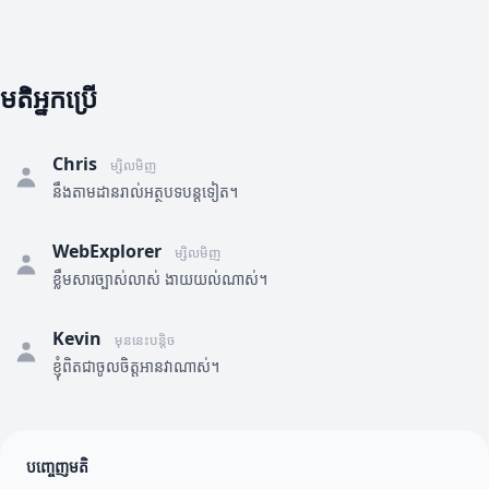
មតិអ្នកប្រើ
Chris
ម្សិលមិញ
នឹងតាមដានរាល់អត្ថបទបន្តទៀត។
WebExplorer
ម្សិលមិញ
ខ្លឹមសារច្បាស់លាស់ ងាយយល់ណាស់។
Kevin
មុននេះបន្តិច
ខ្ញុំពិតជាចូលចិត្តអានវាណាស់។
បញ្ចេញមតិ