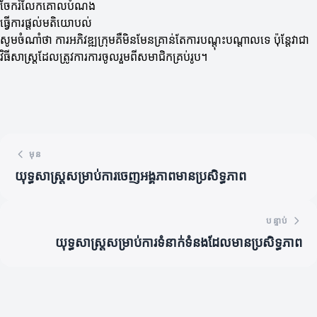
ចែករំលែកគោលបំណង
ធ្វើការផ្តល់មតិយោបល់
សូមចំណាំថា ការអភិវឌ្ឍក្រុមគឺមិនមែនគ្រាន់តែការបណ្តុះបណ្តាលទេ ប៉ុន្តែវាជា
វិធីសាស្ត្រដែលត្រូវការការចូលរួមពីសមាជិកគ្រប់រូប។
មុន
យុទ្ធសាស្ត្រសម្រាប់ការចេញអង្គភាពមានប្រសិទ្ធភាព
បន្ទាប់
យុទ្ធសាស្ត្រសម្រាប់ការទំនាក់ទំនងដែលមានប្រសិទ្ធភាព