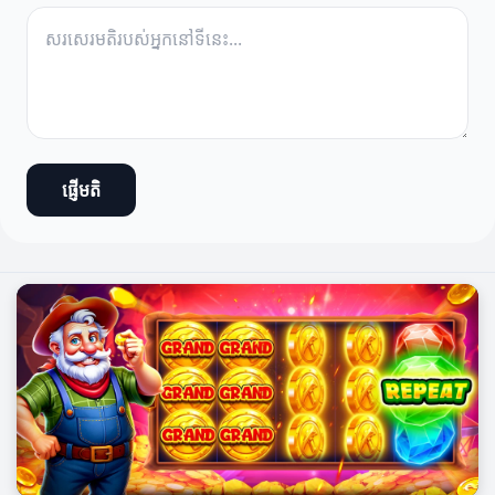
ផ្ញើមតិ