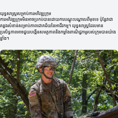
យុទ្ធសាស្ត្រសម្រាប់ការអភិវឌ្ឍក្រុម
ការអភិវឌ្ឍក្រុមមិនអាចប្រកប់បានដោយការបណ្តុះបណ្តាលពីមុខទេ ប៉ុន្តែវាជា
គន្លងសំខាន់សម្រាប់ភាពជោគជ័យនៃអាជីវកម្ម។ យុទ្ធសាស្ត្រដែលមាន
ប្រសិទ្ធភាពអាចជួយបង្កើនសមត្ថភាពនិងកម្លាំងពាណិជ្ជកម្មរបស់ក្រុមបានយ៉ាង
ខ្លាំង។