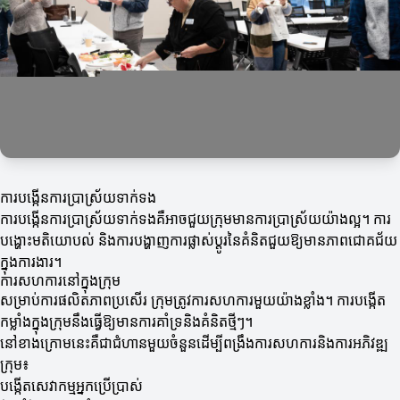
ការបង្កើនការប្រាស្រ័យទាក់ទង
ការបង្កើនការប្រាស្រ័យទាក់ទងគឺអាចជួយក្រុមមានការប្រាស្រ័យយ៉ាងល្អ។ ការ
បង្ហោះមតិយោបល់ និងការបង្ហាញការផ្លាស់ប្តូរនៃគំនិតជួយឱ្យមានភាពជោគជ័យ
ក្នុងការងារ។
ការសហការនៅក្នុងក្រុម
សម្រាប់ការផលិតភាពប្រសើរ ក្រុមត្រូវការសហការមួយយ៉ាងខ្លាំង។ ការបង្កើត
កម្លាំងក្នុងក្រុមនឹងធ្វើឱ្យមានការគាំទ្រនិងគំនិតថ្មីៗ។
នៅខាងក្រោមនេះគឺជាជំហានមួយចំនួនដើម្បីពង្រឹងការសហការនិងការអភិវឌ្ឍ
ក្រុម៖
បង្កើតសេវាកម្មអ្នកប្រើប្រាស់