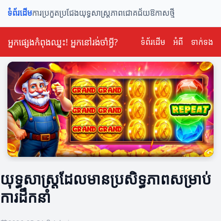
ទំព័រដើម
ការប្រកួតប្រជែង
យុទ្ធសាស្ត្រ
ភាពជោគជ័យ
ឱកាសថ្មី
អ្នកផ្សេងកំពុងឈ្នះ! អ្នកនៅរង់ចាំអ្វី?
ទំព័រដើម
អំពី
ទាក់ទង
យុទ្ធសាស្ត្រដែលមានប្រសិទ្ធភាពសម្រាប់
ការដឹកនាំ