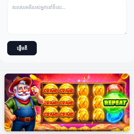
ផ្ញើមតិ