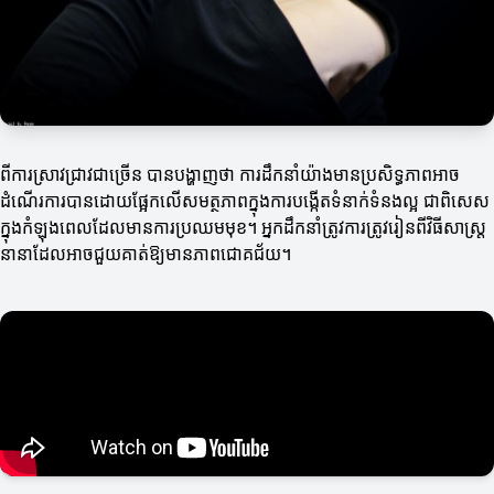
ពីការស្រាវជ្រាវជាច្រើន បានបង្ហាញថា ការដឹកនាំយ៉ាងមានប្រសិទ្ធភាពអាច
ដំណើរការបានដោយផ្អែកលើសមត្ថភាពក្នុងការបង្កើតទំនាក់ទំនងល្អ ជាពិសេស
ក្នុងកំឡុងពេលដែលមានការប្រឈមមុខ។ អ្នកដឹកនាំត្រូវការត្រូវរៀនពីវិធីសាស្ត្រ
នានាដែលអាចជួយគាត់ឱ្យមានភាពជោគជ័យ។