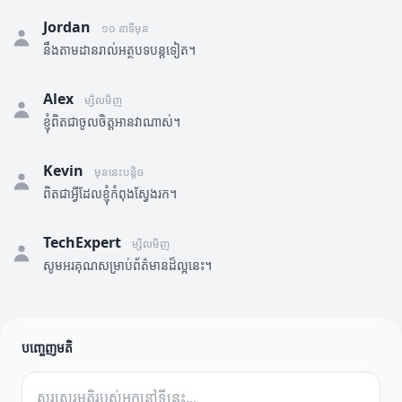
Jordan
១០ នាទីមុន
នឹងតាមដានរាល់អត្ថបទបន្តទៀត។
Alex
ម្សិលមិញ
ខ្ញុំពិតជាចូលចិត្តអានវាណាស់។
Kevin
មុននេះបន្តិច
ពិតជាអ្វីដែលខ្ញុំកំពុងស្វែងរក។
TechExpert
ម្សិលមិញ
សូមអរគុណសម្រាប់ព័ត៌មានដ៏ល្អនេះ។
បញ្ចេញមតិ