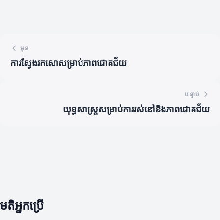
មុន
ការស្វែងរកសោសម្រាប់ភាពជោគជ័យ
បន្ទាប់
យុទ្ធសាស្ត្រសម្រាប់ការរស់នៅនិងភាពជោគជ័យ
មតិអ្នកប្រើ