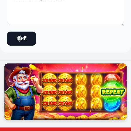
ផ្ញើមតិ