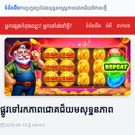
ទំព័រដើម
ការប្រកួតប្រជែង
យុទ្ធសាស្ត្រ
ភាពជោគជ័យ
ឱកាសថ្មី
អ្នកផ្សេងកំពុងឈ្នះ! អ្នកនៅរង់ចាំអ្វី?
ទំព័រដើម
អំពី
ទាក់ទង
ផ្លូវទៅរកភាពជោគជ័យមសុទ្ឋនភាព
2026-06-10
Admin