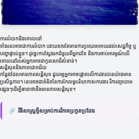
ការលំបាកនិងគោលដៅ
ទាំងនេះអាចជាការលំបាក ដោយសារតែមានការប្រឈមអោយរវល់សេដ្ឋកិច្ច ឬ
បញ្ហាផ្ទាល់ខ្លួន។ ដូច្នេះការស្វែងរកជំនួយពីអ្នកដទៃ និងការចាប់អារម្មណ៍លើ
គោលដៅរបស់អ្នកអាចជាកូនសោដ៏សំខាន់។
សន្ដិសុខនិងភាពជោគជ័យ
កន្លែងដែលមានភាពសន្ដិសុខ ជួយឲ្យអ្នកអាចផ្តោតលើការងារបានយ៉ាងមាន
ប្រសិទ្ធភាព។ នេះអាចជាគំនិតនៃការកែលម្អបរិយាកាសការងារ រឺការព្យាយាម
ផ្សេងៗដើម្បីធានាថានឹងមានភាពសន្ដិសុខ។
🔗
វិធីសាស្ត្រថ្មីសម្រាប់ការវិភាគប្រកួតប្រជែង