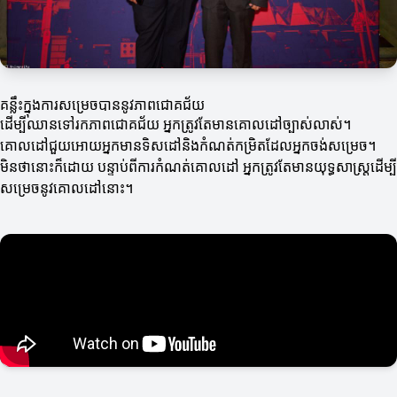
គន្លឹះក្នុងការសម្រេចបាននូវភាពជោគជ័យ
ដើម្បីឈានទៅរកភាពជោគជ័យ អ្នកត្រូវតែមានគោលដៅច្បាស់លាស់។
គោលដៅជួយអោយអ្នកមានទិសដៅនិងកំណត់កម្រិតដែលអ្នកចង់សម្រេច។
មិនថានោះក៏ដោយ បន្ទាប់ពីការកំណត់គោលដៅ អ្នកត្រូវតែមានយុទ្ធសាស្ត្រដើម្បី
សម្រេចនូវគោលដៅនោះ។