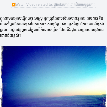
▶
Watch Video related to: ផ្លូវទៅរកភាពជោគជ័យមសុទ្ឋនភាព
ក្នុងនាមជាអ្នកបង្កើតយុទ្ធសាស្ត្រ អ្នកត្រូវតែអាចសំរេចបាននូវការ តាមដាននិង
វាយតម្លៃលើកំណត់ត្រានៃការងារ។ ការប្រើប្រាស់បច្ចេកវិទ្យា និងឧបករណ៍គ្រប់
គ្រងអាចជួយឱ្យអ្នកនៅក្នុងលើកំណត់កម្រិត ដែលនឹងជួយសម្រេចបាននូវភាព
ជោគជ័យខ្ពស់។