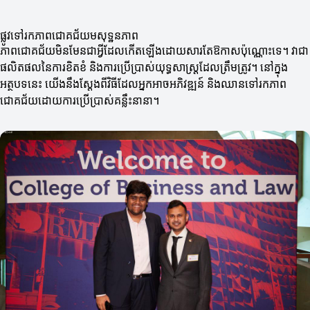
ផ្លូវទៅរកភាពជោគជ័យមសុទ្ឋនភាព
ភាពជោគជ័យមិនមែនជាអ្វីដែលកើតឡើងដោយសារតែឱកាសប៉ុណ្ណោះទេ។ វាជា
ផលិតផលនៃការខិតខំ និងការប្រើប្រាស់យុទ្ធសាស្ត្រដែលត្រឹមត្រូវ។ នៅក្នុង
អត្ថបទនេះ យើងនឹងស្ដែងពីវិធីដែលអ្នកអាចអភិវឌ្ឍន៍ និងឈានទៅរកភាព
ជោគជ័យដោយការប្រើប្រាស់គន្លឹះនានា។