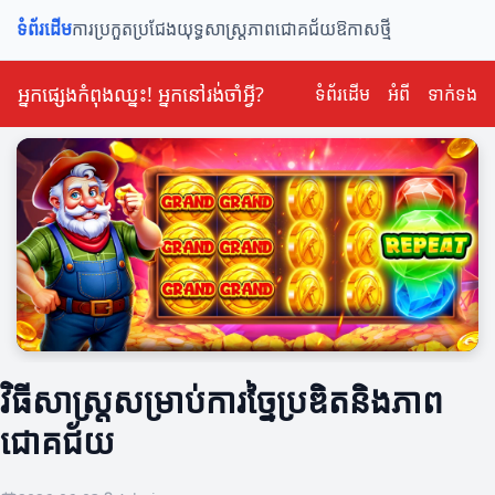
ទំព័រដើម
ការប្រកួតប្រជែង
យុទ្ធសាស្ត្រ
ភាពជោគជ័យ
ឱកាសថ្មី
អ្នកផ្សេងកំពុងឈ្នះ! អ្នកនៅរង់ចាំអ្វី?
ទំព័រដើម
អំពី
ទាក់ទង
វិធីសាស្រ្តសម្រាប់ការច្នៃប្រឌិតនិងភាព
ជោគជ័យ