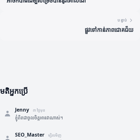
អាថ៌កំបាំងដើម្បីសម្រេចបាននូវគោលដៅ
បន្ទាប់
ផ្លូវទៅកាន់ភាពជោគជ័យ
មតិអ្នកប្រើ
Jenny
៣ ថ្ងៃមុន
ខ្ញុំពិតជាចូលចិត្តអានវាណាស់។
SEO_Master
ម្សិលមិញ