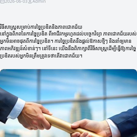
2026-06-03
Admin
វិធីសាស្រ្តសម្រាប់ការច្នៃប្រឌិតនិងភាពជោគជ័យ
នៅក្នុងពិភពនៃការច្នៃប្រឌិត ពីអាជីវកម្មរហូតដល់បច្ចេកវិទ្យា ភាពជោគជ័យរបស់
អ្នកមិនអាចផុតពីការច្នៃប្រឌិត។ ការច្នៃប្រឌិតនឹងផ្តល់ឱកាសថ្មីៗ និងនាំឲ្យមាន
ភាពអភិវឌ្ឍន៍សំខាន់ៗ។ នៅទីនេះ យើងនឹងពិភាក្សាពីវិធីសាស្រ្តដើម្បីធ្វើឱ្យការច្នៃ
ប្រឌិតរបស់អ្នកមិនត្រឹមត្រូវទេថាតើវាជោគជ័យ។