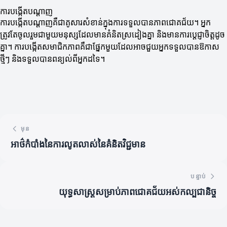
ការបង្កើតបណ្ដាញ
ការបង្កើតបណ្ដាញគឺជាគូសារសំខាន់ក្នុងការទទួលបានភាពជោគជ័យ។ អ្នក
ត្រូវតែចូលរួមជាមួយមនុស្សដែលមានគំនិតស្រដៀងគ្នា និងមានការប្តេជ្ញាចិត្តដូច
គ្នា។ ការបង្កើតសមាជិកភាពគឺជាផ្នែកមួយដែលអាចជួយអ្នកទទួលបានឱកាស
ថ្មីៗ និងទទួលបានពន្យល់ពីអ្នកដទៃ។
មុន
អាថ៌កំបាំងនៃការលូតលាស់នៃគំនិតវិជ្ជមាន
បន្ទាប់
យុទ្ធសាស្ត្រសម្រាប់ភាពជោគជ័យអស់កល្បជានិច្ច