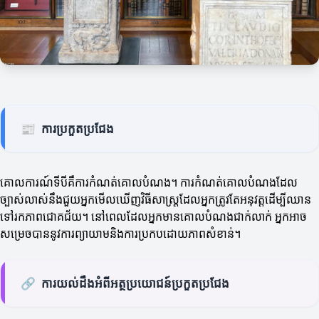
📰
ការប្រកួតប្រជែង
គោលការណ៍ទីបីគឺការកំណត់គោលបំណង។ ការកំណត់គោលបំណងដែល
ច្បាស់លាស់នឹងជួយអ្នកមើលឃើញវិធីសាស្ត្រដែលអ្នកត្រូវតែអនុវត្តដើម្បីឈាន
ទៅរកភាពជោគជ័យ។ នៅពេលដែលអ្នកមានគោលបំណងជាក់លាក់ អ្នកអាច
សម្រេចបាននូវការព្យាយាមនិងការប្រកបដោយភាពសំខាន់។
🔗
ការយល់ដឹងអំពីអត្ថប្រយោជន៍ប្រកួតប្រជែង