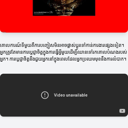
គោលការណ៍ទីមួយគឺការបញ្ចៀសមិនអាចផ្លាស់ប្តូរទៅកាន់ការងារផ្សេងទៀត។
អ្នកត្រូវតែមានការប្តេជ្ញាចិត្តក្នុងការធ្វើអ្វីមួយដើម្បីឈានទៅរកគោលបំណងរបស់
អ្នក។ ការប្តេជ្ញាចិត្តនឹងជួយអ្នកនៅក្នុងពេលដែលអ្នកប្រឈមមុខនឹងការលំបាក។