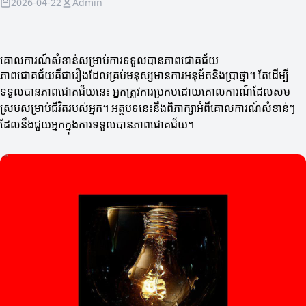
2026-04-22
Admin
គោលការណ៍សំខាន់សម្រាប់ការទទួលបានភាពជោគជ័យ
ភាពជោគជ័យគឺជារឿងដែលគ្រប់មនុស្សមានការអនុម័តនិងប្រាថ្នា។ តែដើម្បី
ទទួលបានភាពជោគជ័យនេះ អ្នកត្រូវការប្រកបដោយគោលការណ៍ដែលសម
ស្របសម្រាប់ជីវិតរបស់អ្នក។ អត្ថបទនេះនឹងពិភាក្សាអំពីគោលការណ៍សំខាន់ៗ
ដែលនឹងជួយអ្នកក្នុងការទទួលបានភាពជោគជ័យ។