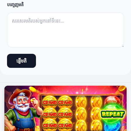
បញ្ចេញមតិ
ផ្ញើមតិ