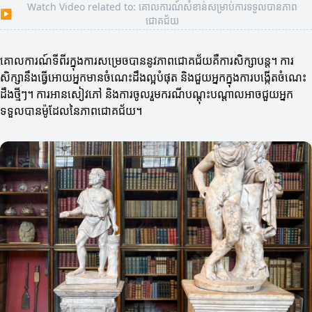
Watch Video related to: គោលការណ៍សំខាន់សម្រាប់ការទទួលបានភាព
▶
ជោគជ័យ
គោលការណ៍ទីពីរក្នុងការសម្រេចបាននូវភាពជោគជ័យគឺការសិក្សាបន្ត។ ការ
សិក្សានឹងធ្វើអោយអ្នកមានចំណេះដឹងល្អបំផុត និងជួយអ្នកក្នុងការបង្កើតចំណេះ
ដឹងថ្មីៗ។ ការអានសៀវភៅ និងការចូលរួមករណីបណ្តុះបណ្តាលអាចជួយអ្នក
ទទួលបានម៉ូដែលនៃភាពជោគជ័យ។