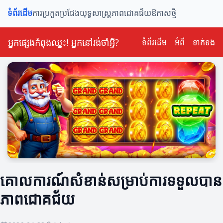
ទំព័រដើម
ការប្រកួតប្រជែង
យុទ្ធសាស្ត្រ
ភាពជោគជ័យ
ឱកាសថ្មី
អ្នកផ្សេងកំពុងឈ្នះ! អ្នកនៅរង់ចាំអ្វី?
ទំព័រដើម
អំពី
ទាក់ទង
គោលការណ៍សំខាន់សម្រាប់ការទទួលបាន
ភាពជោគជ័យ