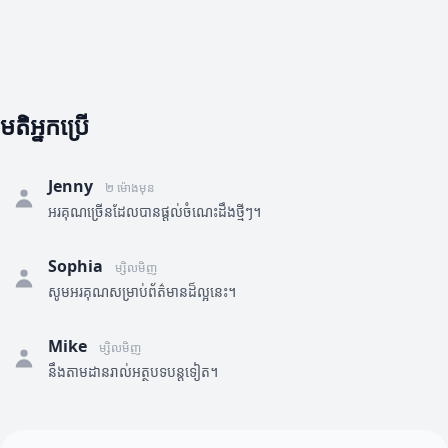
មតិអ្នកប្រើ
Jenny
២ ម៉ោងមុន
អរគុណច្រើនដែលបានផ្តល់ចំណេះដឹងថ្មីៗ។
Sophia
ម្សិលមិញ
សូមអរគុណសម្រាប់ព័ត៌មានដ៏ល្អនេះ។
Mike
ម្សិលមិញ
នឹងតាមដានរាល់អត្ថបទបន្តទៀត។