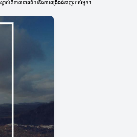
ស្គាល់ពីភាពជោគជ័យនិងការពង្រឹងជំនាញរបស់អ្នក។