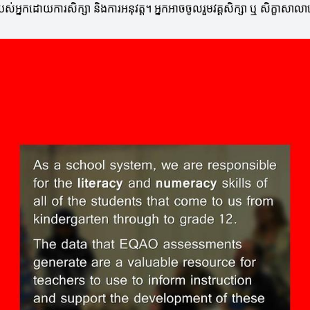
់អ្នកដោយការសិក្សា និងការអនុវត្ត។ អ្នកអាចចូលរួមវគ្គសិក្សា ឬ សិក្ខាសាលាដ