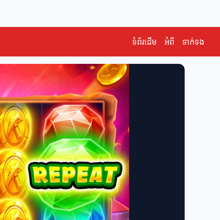
ទំព័រដើម
អំពី
ទាក់ទង