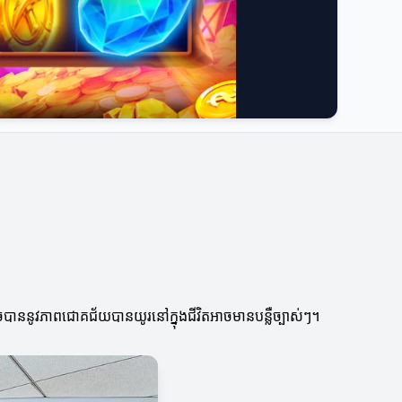
េចបាននូវភាពជោគជ័យបានយូរនៅក្នុងជីវិតអាចមានបន្លឺច្បាស់ៗ។