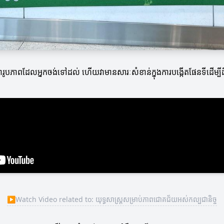
រូបភាពដែលអ្នកចង់ទៅដល់ ហើយវាមានសារៈសំខាន់ក្នុងការបង្កើតផែនទីដើម្ប
▶
Watch Video related to: យុទ្ធសាស្ត្រសម្រាប់ភាពជោគជ័យអស់កល្បជានិច្ច