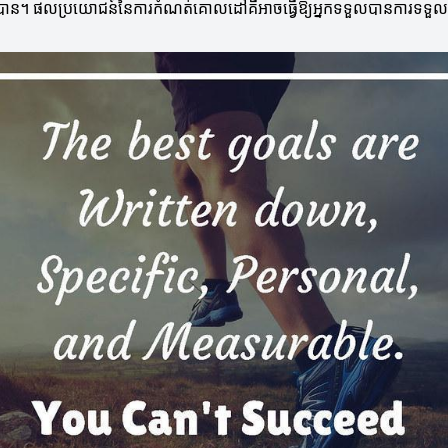
ត្តបាន។ ផលប្រយោជន៍នៃការកំណត់គោលដៅគឺអាចធ្វើឱ្យអ្នកទទួលបានការទទួល