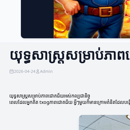
យុទ្ធសាស្ត្រសម្រាប់ភា
2026-04-24
Admin
យុទ្ធសាស្ត្រសម្រាប់ភាពជោគជ័យអស់កល្បជានិច្ច
ពេលដែលអ្នកគិត txogភាពជោគជ័យ អ្វីៗមួយក៏មានក្រោមគំនិតដែលបង្កើតឱ្