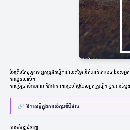
មិនត្រឹមតែដូច្នេះទេ អ្នកត្រូវតែធ្វើការវាយតម្លៃលើកំណត់គោលដៅរប
ការលូតលាស់។
ការប្រើប្រាស់ធនធាន គឺវាជាការងារប្រចាំថ្ងៃដែលអ្នកត្រូវធ្វើ។ អ្នក
🔗
ឱកាសថ្មីក្នុងការសិក្សាឌីជីថល
ការអភិវឌ្ឍជំនាញ